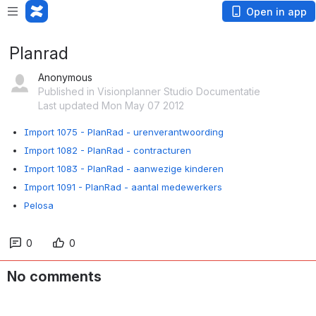
Open in app
Planrad
Anonymous
Published in Visionplanner Studio Documentatie
Last updated Mon May 07 2012
Import 1075 - PlanRad - urenverantwoording
Import 1082 - PlanRad - contracturen
Import 1083 - PlanRad - aanwezige kinderen
Import 1091 - PlanRad - aantal medewerkers
Pelosa
0
0
No comments